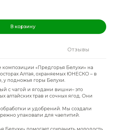
В корзину
Отзывы
 композиции «Предгорья Белухи» на
осторах Алтая, охраняемых ЮНЕСКО – в
, у подножья горы Белухи.
ый с чагой и ягодами вишни– это
ых алтайских трав и сочных ягод. Они
 обработки и удобрений. Мы создали
ережно упаковали для чаепитий.
я Белухи» помогает сохранить молодость