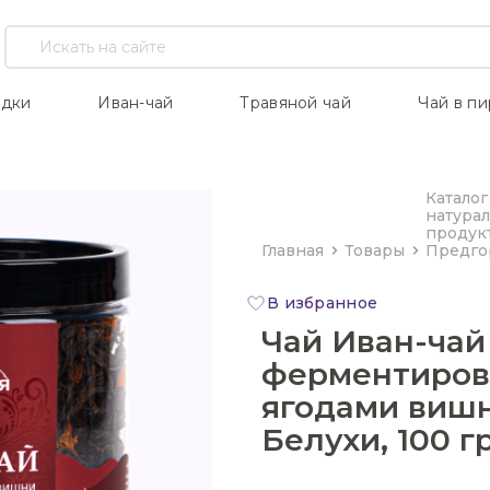
идки
Иван-чай
Травяной чай
Чай в п
Каталог
натура
продук
Главная
Товары
Предго
Чай Иван-чай
ферментирова
ягодами виш
Белухи, 100 г