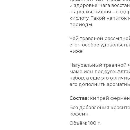
и здоровье: чага восст
старения, вишня – соде
кислоту. Такой напиток
периоды.
Чай травяной рассыпной
его – особое удовольств
ниже.
Натуральный травяной 
маме или подруге. Алт
набор, а ещё это отлич
его дополнить ароматн
Состав:
кипрей фермент
Без добавления красите
кофеин.
Объём: 100 г.