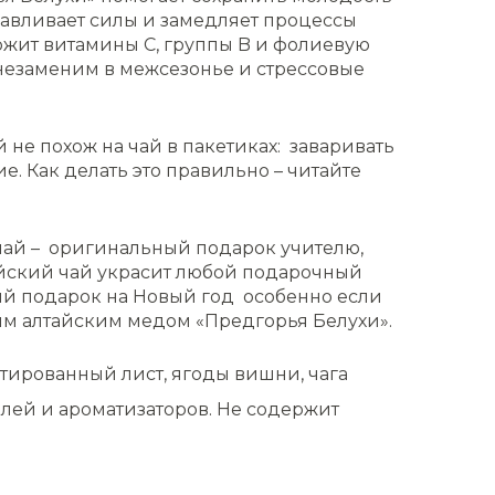
анавливает силы и замедляет процессы
ржит витамины С, группы B и фолиевую
 незаменим в межсезонье и стрессовые
 не похож на чай в пакетиках: заваривать
ие. Как делать это правильно – читайте
чай – оригинальный подарок учителю,
айский чай украсит любой подарочный
ный подарок на Новый год особенно если
ым алтайским медом «Предгорья Белухи».
ированный лист, ягоды вишни, чага
лей и ароматизаторов. Не содержит