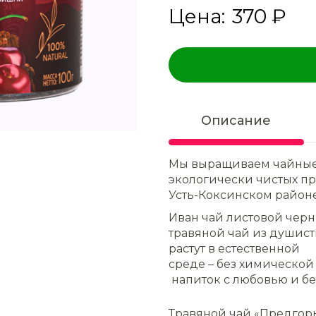
Цена:
370 ₽
Описание
Мы выращиваем чайные
экологически чистых пр
Усть-Коксинском районе
Иван чай листовой черн
травяной чай из душист
растут в естественной
среде – без химической
напиток с любовью и б
Травяной чай «Предгорь