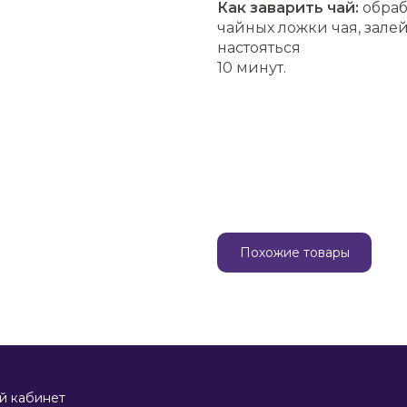
Как заварить чай:
обраб
чайных ложки чая, зале
настояться
10 минут.
Похожие товары
й кабинет