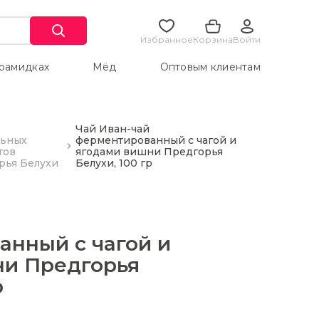
Избранное
Корзина
Войти
ирамидках
Мёд
Оптовым клиентам
Чай Иван-чай
льных
ферментированный с чагой и
тов
ягодами вишни Предгорья
рья Белухи
Белухи, 100 гр
нный с чагой и
ни Предгорья
р