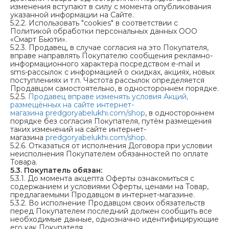
изменения вступают в силу с момента опубликования
указанной информации на Сайте.
5.2.2. Использовать "cookies" в соответствии с
Политикой обработки персональных данных ООО
«Смарт Бьюти».
5.2.3. Продавец, в случае согласия на это Покупателя,
вправе направлять Покупателю сообщения рекламно-
информационного характера посредством e-mail и
sms-рассылок с информацией о скидках, акциях, новых
поступлениях и т.п. Частота рассылок определяется
Продавцом самостоятельно, в одностороннем порядке.
5.2.5.
Продавец вправе изменять условия Акций,
размещённых на сайте интернет-
магазина
predgoryabelukhi.com/shop
, в одностороннем
порядке без согласия Покупателя, путём размещения
таких изменений на сайте интернет-
магазина
predgoryabelukhi.com/shop
.
5.2.6. Отказаться от исполнения Договора при условии
неисполнения Покупателем обязанностей по оплате
Товара.
5.3.
Покупатель обязан:
5.3.1. До момента акцепта Оферты ознакомиться с
содержанием и условиями Оферты, ценами на Товар,
предлагаемыми Продавцом в интернет-магазине.
5.3.2. Во исполнение Продавцом своих обязательств
перед Покупателем последний должен сообщить все
необходимые данные, однозначно идентифицирующие
его как Покупателя.