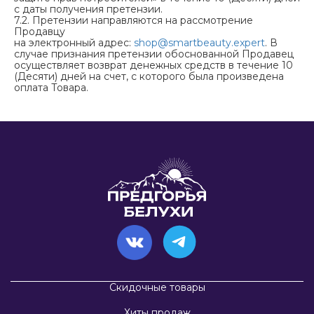
с даты получения претензии.
7.2. Претензии направляются на рассмотрение
Продавцу
на электронный адрес:
shop@smartbeauty.expert
. В
случае признания претензии обоснованной Продавец
осуществляет возврат денежных средств в течение 10
(Десяти) дней на счет, с которого была произведена
оплата Товара.
Скидочные товары
Хиты продаж