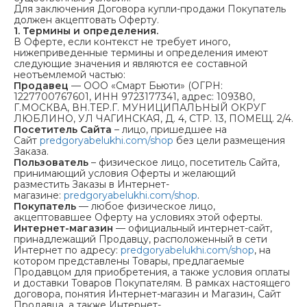
Для заключения Договора купли-продажи Покупатель
должен акцептовать Оферту.
1. Термины и определения.
В Оферте, если контекст не требует иного,
нижеприведенные термины и определения имеют
следующие значения и являются ее составной
неотъемлемой частью:
Продавец
— ООО «Смарт Бьюти» (ОГРН:
1227700767601, ИНН 9723177341, адрес: 109380,
Г.МОСКВА, ВН.ТЕР.Г. МУНИЦИПАЛЬНЫЙ ОКРУГ
ЛЮБЛИНО, УЛ ЧАГИНСКАЯ, Д. 4, СТР. 13, ПОМЕЩ. 2/4.
Посетитель Сайта
– лицо, пришедшее на
Сайт
predgoryabelukhi.com/shop
без цели размещения
Заказа.
Пользователь
– физическое лицо, посетитель Сайта,
принимающий условия Оферты и желающий
разместить Заказы в Интернет-
магазине:
predgoryabelukhi.com/shop
.
Покупатель
— любое физическое лицо,
акцептовавшее Оферту на условиях этой оферты.
Интернет-магазин
— официальный интернет-сайт,
принадлежащий Продавцу, расположенный в сети
Интернет по адресу:
predgoryabelukhi.com/shop
, на
котором представлены Товары, предлагаемые
Продавцом для приобретения, а также условия оплаты
и доставки Товаров Покупателям. В рамках настоящего
договора, понятия Интернет-магазин и Магазин, Сайт
Продавца, а также Интернет-