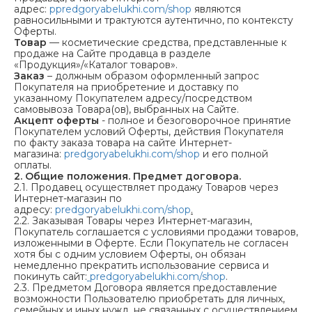
адрес:
p
predgoryabelukhi.com/shop
являются
равносильными и трактуются аутентично, по контексту
Оферты.
Товар
— косметические средства, представленные к
продаже на Сайте продавца в разделе
«Продукция»/«Каталог товаров».
Заказ
– должным образом оформленный запрос
Покупателя на приобретение и доставку по
указанному Покупателем адресу/посредством
самовывоза Товара(ов), выбранных на Сайте.
Акцепт оферты
- полное и безоговорочное принятие
Покупателем условий Оферты, действия Покупателя
по факту заказа товара на сайте Интернет-
магазина:
predgoryabelukhi.com/shop
и его полной
оплаты.
2. Общие положения. Предмет договора.
2.1. Продавец осуществляет продажу Товаров через
Интернет-магазин по
адресу:
predgoryabelukhi.com/shop
.
2.2. Заказывая Товары через Интернет-магазин,
Покупатель соглашается с условиями продажи товаров,
изложенными в Оферте. Если Покупатель не согласен
хотя бы с одним условием Оферты, он обязан
немедленно прекратить использование сервиса и
покинуть сайт:
predgoryabelukhi.com/shop
.
2.3. Предметом Договора является предоставление
возможности Пользователю приобретать для личных,
семейных и иных нужд, не связанных с осуществлением