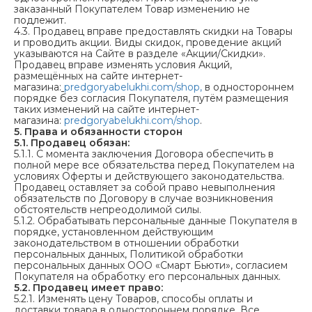
заказанный Покупателем Товар изменению не
подлежит.
4.3. Продавец вправе предоставлять скидки на Товары
и проводить акции. Виды скидок, проведение акций
указываются на Сайте в разделе «Акции/Скидки».
Продавец вправе изменять условия Акций,
размещённых на сайте интернет-
магазина:
predgoryabelukhi.com/shop
,
в одностороннем
порядке без согласия Покупателя, путём размещения
таких изменений на сайте интернет-
магазина:
predgoryabelukhi.com/shop
.
5. Права и обязанности сторон
5.1.
Продавец обязан:
5.1.1. С момента заключения Договора обеспечить в
полной мере все обязательства перед Покупателем на
условиях Оферты и действующего законодательства.
Продавец оставляет за собой право невыполнения
обязательств по Договору в случае возникновения
обстоятельств непреодолимой силы.
5.1.2. Обрабатывать персональные данные Покупателя в
порядке, установленном действующим
законодательством в отношении обработки
персональных данных, Политикой обработки
персональных данных ООО «Смарт Бьюти», согласием
Покупателя на обработку его персональных данных.
5.2.
Продавец имеет право:
5.2.1. Изменять цену Товаров, способы оплаты и
доставки товара в одностороннем порядке. Все