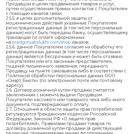
Продавцом в целях продвижения товаров и услуг,
путем осуществления прямых контактов с Покупателем
с помощью каналов связи;
2.5.5. в целях дополнительной защиты от
мошеннических действий указанные Покупателем
регистрационные данные (в том числе персональные
данные) могут быть переданы банку, осуществляющему
транзакции по оплате оформленных
на
predgoryabelukhi.com/shop
заказов;
2.5.6. данное Покупателем согласие на обработку его
регистрационных данных (в том числе персональных
данных) является бессрочным и может быть отозвано
Покупателем или его законным представителем,
подачей письменного заявления, переданного
Продавцу на пункте самовывоза либо в соответствии с
Политикой обработки персональных данных ООО
«Смарт Бьюти» (по электронной почте или почтовому
адресу);
2.6. Договор розничной купли-продажи считается
заключенным с момента выдачи Продавцом
Покупателю кассового или товарного чека либо иного
документа, подтверждающего оплату.
2.7. Отношения в области защиты прав потребителей
регулируются Гражданским кодексом Российской
Федерации, Законом РФ «О защите прав
потребителей», Правилами продажи товаров по
договору розничной купли-продажи (в действующей
редакции), принимаемыми иными федеральными